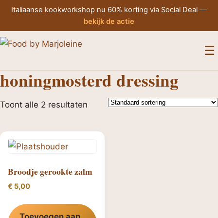
Italiaanse kookworkshop nu 60% korting via Social Deal —
bekijk de actie
M
☰
honingmosterd dressing
Toont alle 2 resultaten
Broodje gerookte zalm
€
5,00
Toevoegen aan