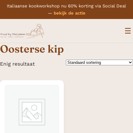
Italiaanse kookworkshop nu 60% korting via Social Deal
—
bekijk de actie
M
☰
Oosterse kip
Enig resultaat