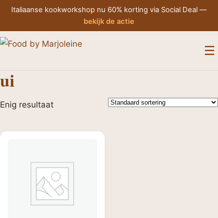
Italiaanse kookworkshop nu 60% korting via Social Deal —
bekijk de actie
M
☰
ui
Enig resultaat